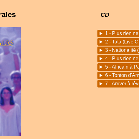
rales
CD
1 - Plus rien n
2 - Tata (Live 
3 - Nationalité
4 - Plus rien n
5 - Africain à P
6 - Tonton d'Am
7 - Arriver à rê